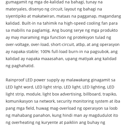
gumagamit ng mga de-kalidad na bahagi, tunay na
materyales, disenyo ng circuit, layout ng bahagi na
siyentipiko at makatwiran, mataas na pagganap, magandang
kalidad. Built-in na tahimik na high-speed cooling fan para
sa mabilis na paglamig. Ang buong serye ng mga produkto
ay may maraming mga function ng proteksyon tulad ng
over-voltage, over-load, short-circuit, atbp, at ang operasyon
ay napaka-stable; 100% full-load burn-in na pagsubok, ang
kalidad ay napaka maaasahan, upang matiyak ang kalidad
ng paghahatid.
Rainproof LED power supply ay malawakang ginagamit sa
LED light word, LED light strip, LED light, LED lighting, LED
light strip, module, light box advertising, billboard, trapiko,
komunikasyon sa network, security monitoring system at iba
pang mga field, huwag mag-overload ng operasyon sa loob
ng mahabang panahon, kung hindi man ay magdudulot ito
ng overheating ng kuryente at paikliin ang buhay ng