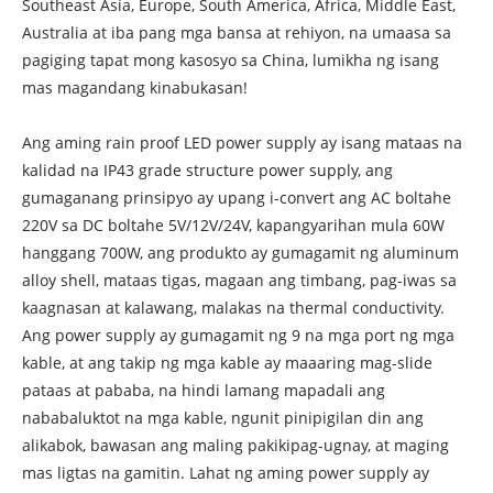
Southeast Asia, Europe, South America, Africa, Middle East,
Australia at iba pang mga bansa at rehiyon, na umaasa sa
pagiging tapat mong kasosyo sa China, lumikha ng isang
mas magandang kinabukasan!
Ang aming rain proof LED power supply ay isang mataas na
kalidad na IP43 grade structure power supply, ang
gumaganang prinsipyo ay upang i-convert ang AC boltahe
220V sa DC boltahe 5V/12V/24V, kapangyarihan mula 60W
hanggang 700W, ang produkto ay gumagamit ng aluminum
alloy shell, mataas tigas, magaan ang timbang, pag-iwas sa
kaagnasan at kalawang, malakas na thermal conductivity.
Ang power supply ay gumagamit ng 9 na mga port ng mga
kable, at ang takip ng mga kable ay maaaring mag-slide
pataas at pababa, na hindi lamang mapadali ang
nababaluktot na mga kable, ngunit pinipigilan din ang
alikabok, bawasan ang maling pakikipag-ugnay, at maging
mas ligtas na gamitin. Lahat ng aming power supply ay