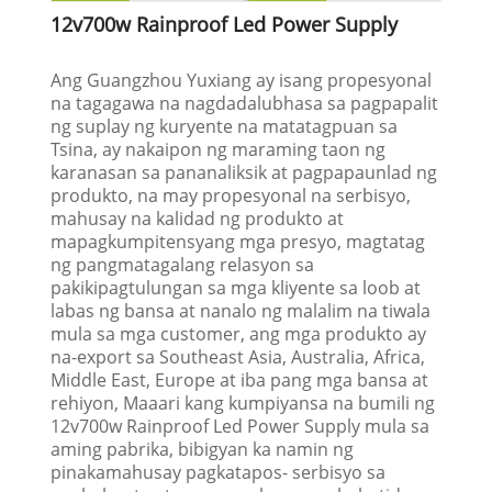
12v700w Rainproof Led Power Supply
Ang Guangzhou Yuxiang ay isang propesyonal
na tagagawa na nagdadalubhasa sa pagpapalit
ng suplay ng kuryente na matatagpuan sa
Tsina, ay nakaipon ng maraming taon ng
karanasan sa pananaliksik at pagpapaunlad ng
produkto, na may propesyonal na serbisyo,
mahusay na kalidad ng produkto at
mapagkumpitensyang mga presyo, magtatag
ng pangmatagalang relasyon sa
pakikipagtulungan sa mga kliyente sa loob at
labas ng bansa at nanalo ng malalim na tiwala
mula sa mga customer, ang mga produkto ay
na-export sa Southeast Asia, Australia, Africa,
Middle East, Europe at iba pang mga bansa at
rehiyon, Maaari kang kumpiyansa na bumili ng
12v700w Rainproof Led Power Supply mula sa
aming pabrika, bibigyan ka namin ng
pinakamahusay pagkatapos- serbisyo sa