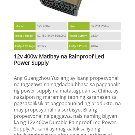
12v 400w Matibay na Rainproof Led
Power Supply
Ang Guangzhou Yuxiang ay isang propesyonal
na tagagawa na nagdadalubhasa sa pagpapalit
ng power supply na matatagpuan sa China, ay
nakaipon ng maraming taon ng karanasan sa
pagsasaliksik at pagpapaunlad ng produkto, na
may propesyonal na serbisyo. Bilang
propesyonal na paggawa, nais naming bigyan
ka ng 12v 400w Durable Rainproof Led Power
Supply. At kami ay mag-aalok sa iyo ng
pinakamahusay na after-sale na serbisyo at