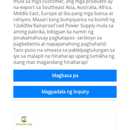
mula sa mga customer, ang mga produkto ay
na-export sa Southeast Asia, Australia, Africa,
Middle East, Europe at iba pang mga bansa at
rehiyon, Maaari kang kumpiyansa na bumili ng
12v600w Rainproof Led Power Supply mula sa
aming pabrika, bibigyan ka namin ng
pinakamahusay pagkatapos- serbisyo sa
pagbebenta at napapanahong paghahatid.
Taos-puso na umaasa sa pakikipagtulungan sa
iyo sa malapit na hinaharap upang lumikha ng
isang mas magandang hinaharap!
Magbasa pa
Magpadala ng Inquiry