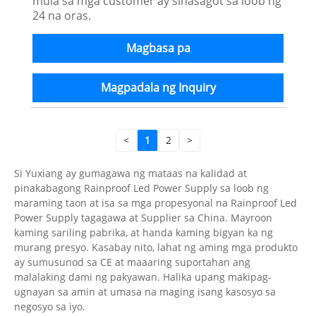
mula sa mga customer ay sinasagot sa loob ng
24 na oras.
Magbasa pa
Magpadala ng Inquiry
<
1
2
>
Si Yuxiang ay gumagawa ng mataas na kalidad at
pinakabagong Rainproof Led Power Supply sa loob ng
maraming taon at isa sa mga propesyonal na Rainproof Led
Power Supply tagagawa at Supplier sa China. Mayroon
kaming sariling pabrika, at handa kaming bigyan ka ng
murang presyo. Kasabay nito, lahat ng aming mga produkto
ay sumusunod sa CE at maaaring suportahan ang
malalaking dami ng pakyawan. Halika upang makipag-
ugnayan sa amin at umasa na maging isang kasosyo sa
negosyo sa iyo.