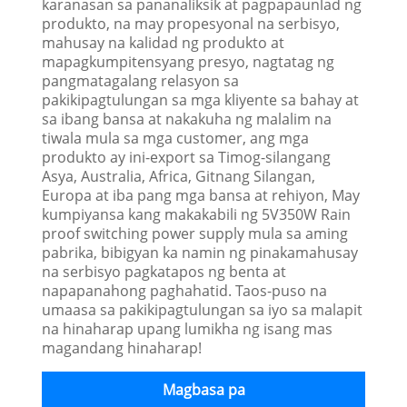
karanasan sa pananaliksik at pagpapaunlad ng
produkto, na may propesyonal na serbisyo,
mahusay na kalidad ng produkto at
mapagkumpitensyang presyo, nagtatag ng
pangmatagalang relasyon sa
pakikipagtulungan sa mga kliyente sa bahay at
sa ibang bansa at nakakuha ng malalim na
tiwala mula sa mga customer, ang mga
produkto ay ini-export sa Timog-silangang
Asya, Australia, Africa, Gitnang Silangan,
Europa at iba pang mga bansa at rehiyon, May
kumpiyansa kang makakabili ng 5V350W Rain
proof switching power supply mula sa aming
pabrika, bibigyan ka namin ng pinakamahusay
na serbisyo pagkatapos ng benta at
napapanahong paghahatid. Taos-puso na
umaasa sa pakikipagtulungan sa iyo sa malapit
na hinaharap upang lumikha ng isang mas
magandang hinaharap!
Magbasa pa