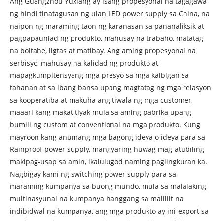
Ang Guangzhou Yuxiang ay isang propesyonal na tagagawa
ng hindi tinatagusan ng ulan LED power supply sa China, na
naipon ng maraming taon ng karanasan sa pananaliksik at
pagpapaunlad ng produkto, mahusay na trabaho, matatag
na boltahe, ligtas at matibay. Ang aming propesyonal na
serbisyo, mahusay na kalidad ng produkto at
mapagkumpitensyang mga presyo sa mga kaibigan sa
tahanan at sa ibang bansa upang magtatag ng mga relasyon
sa kooperatiba at makuha ang tiwala ng mga customer,
maaari kang makatitiyak mula sa aming pabrika upang
bumili ng custom at conventional na mga produkto. Kung
mayroon kang anumang mga bagong ideya o ideya para sa
Rainproof power supply, mangyaring huwag mag-atubiling
makipag-usap sa amin, ikalulugod naming paglingkuran ka.
Nagbigay kami ng switching power supply para sa
maraming kumpanya sa buong mundo, mula sa malalaking
multinasyunal na kumpanya hanggang sa maliliit na
indibidwal na kumpanya, ang mga produkto ay ini-export sa