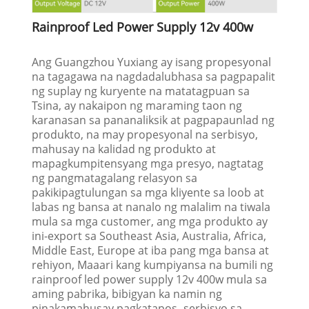
Rainproof Led Power Supply 12v 400w
Ang Guangzhou Yuxiang ay isang propesyonal
na tagagawa na nagdadalubhasa sa pagpapalit
ng suplay ng kuryente na matatagpuan sa
Tsina, ay nakaipon ng maraming taon ng
karanasan sa pananaliksik at pagpapaunlad ng
produkto, na may propesyonal na serbisyo,
mahusay na kalidad ng produkto at
mapagkumpitensyang mga presyo, nagtatag
ng pangmatagalang relasyon sa
pakikipagtulungan sa mga kliyente sa loob at
labas ng bansa at nanalo ng malalim na tiwala
mula sa mga customer, ang mga produkto ay
ini-export sa Southeast Asia, Australia, Africa,
Middle East, Europe at iba pang mga bansa at
rehiyon, Maaari kang kumpiyansa na bumili ng
rainproof led power supply 12v 400w mula sa
aming pabrika, bibigyan ka namin ng
pinakamahusay pagkatapos -serbisyo sa