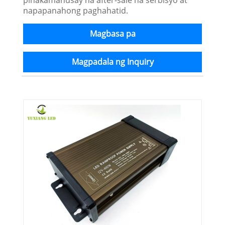
napapanahong paghahatid.
Magbasa pa
Magpadala ng Inquiry