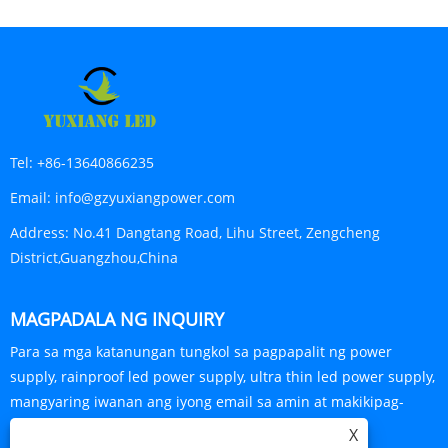
Tel:
+86-13640866235
Email:
info@gzyuxiangpower.com
Address:
No.41 Dangtang Road, Lihu Street, Zengcheng
District,Guangzhou,China
MAGPADALA NG INQUIRY
Para sa mga katanungan tungkol sa pagpapalit ng power
supply, rainproof led power supply, ultra thin led power supply,
mangyaring iwanan ang iyong email sa amin at makikipag-
ugnayan kami sa loob ng 24 na oras.
X