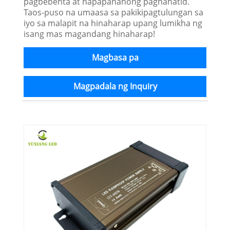
pagbebenta at napapanahong paghahatid.
Taos-puso na umaasa sa pakikipagtulungan sa
iyo sa malapit na hinaharap upang lumikha ng
isang mas magandang hinaharap!
Magbasa pa
Magpadala ng Inquiry