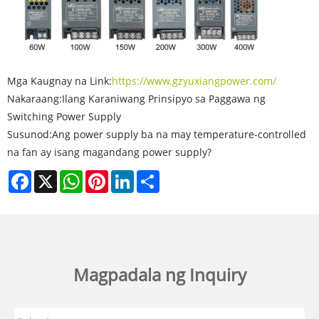
Mga Kaugnay na Link:
https://www.gzyuxiangpower.com/
Nakaraang:
Ilang Karaniwang Prinsipyo sa Paggawa ng
Switching Power Supply
Susunod:
Ang power supply ba na may temperature-controlled
na fan ay isang magandang power supply?
Facebook
X
WhatsApp
Pinterest
LinkedIn
Share
Magpadala ng Inquiry