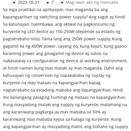
●
2023-10-21
●
7
●
Mag-iwan ako ng mensahe
Sa mga praktikal na aplikasyon, mas maganda ba ang
kapangyarihan ng switching power supply? Ang sagot ay hindi.
Sa katunayan, halimbawa, ang aktwal na pagkonsumo ng
kuryente ng LED device ay 150-250W (depende sa estado ng
pagtatrabaho nito). Tama lang ang 250W power supply, Kung
gagamit ka ng 400W power, sayang ito, kung kaya't, kung gaano
karaming power ang ginagamit ng device ay lubos na
nakasalalay sa configuration ng device at working environment,
at hindi naman kung mas malaki ay mas maganda. Dahil ang
kahusayan ng conversion ng napakababa ng suplay ng
kuryente na may mataas na kapangyarihan kapag
nagtatrabaho sa estadong mababa ang kapangyarihan, Hindi
mo kailangang palaging humingi ng mataas na kapangyarihan,
Kung masyadong malaki ang supply ng kuryente, malamang na
ang karaniwang pagkarga ay mas mababa sa 50% ay
karaniwang mas mababa kaysa sa halaga ng kuryente. Kung
ang kapangyarihan ay masyadong maliit, ang boltahe ng supply