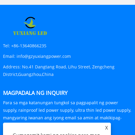
Tel:
+86-13640866235
Email:
info@gzyuxiangpower.com
Address:
No.41 Dangtang Road, Lihu Street, Zengcheng
District,Guangzhou,China
MAGPADALA NG INQUIRY
Para sa mga katanungan tungkol sa pagpapalit ng power
supply, rainproof led power supply, ultra thin led power supply,
mangyaring iwanan ang iyong email sa amin at makikipag-
ugnayan kami sa loob ng 24 na oras.
X