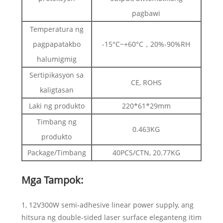
pagbawi
Temperatura ng
pagpapatakbo
-15°C~+60°C，20%-90%RH
halumigmig
Sertipikasyon sa
CE, ROHS
kaligtasan
Laki ng produkto
220*61*29mm
Timbang ng
0.463KG
produkto
Package/Timbang
40PCS/CTN, 20.77KG
Mga Tampok:
1, 12V300W semi-adhesive linear power supply, ang
hitsura ng double-sided laser surface eleganteng itim