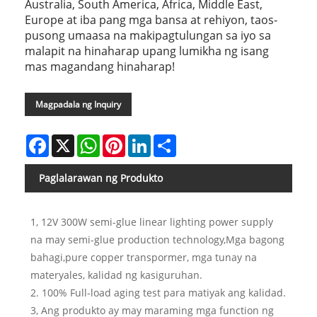
Australia, South America, Africa, Middle East,
Europe at iba pang mga bansa at rehiyon, taos-
pusong umaasa na makipagtulungan sa iyo sa
malapit na hinaharap upang lumikha ng isang
mas magandang hinaharap!
Magpadala ng Inquiry
Facebook
X
WhatsApp
Pinterest
LinkedIn
Share
Paglalarawan ng Produkto
1, 12V 300W semi-glue linear lighting power supply
na may semi-glue production technology,Mga bagong
bahagi,pure copper transpormer, mga tunay na
materyales, kalidad ng kasiguruhan.
2. 100% Full-load aging test para matiyak ang kalidad.
3, Ang produkto ay may maraming mga function ng