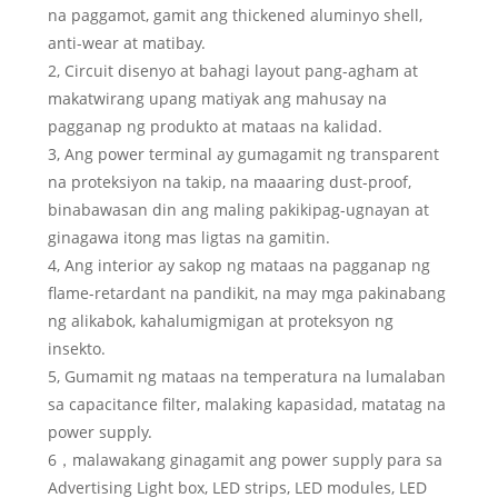
na paggamot, gamit ang thickened aluminyo shell,
anti-wear at matibay.
2, Circuit disenyo at bahagi layout pang-agham at
makatwirang upang matiyak ang mahusay na
pagganap ng produkto at mataas na kalidad.
3, Ang power terminal ay gumagamit ng transparent
na proteksiyon na takip, na maaaring dust-proof,
binabawasan din ang maling pakikipag-ugnayan at
ginagawa itong mas ligtas na gamitin.
4, Ang interior ay sakop ng mataas na pagganap ng
flame-retardant na pandikit, na may mga pakinabang
ng alikabok, kahalumigmigan at proteksyon ng
insekto.
5, Gumamit ng mataas na temperatura na lumalaban
sa capacitance filter, malaking kapasidad, matatag na
power supply.
6，malawakang ginagamit ang power supply para sa
Advertising Light box, LED strips, LED modules, LED