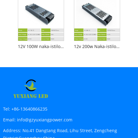
12V 100W naka-istilong linear lighting power supply
12v 200w Naka-istilong Led Linear Lighting Power Supply
Tel:
+86-13640866235
Email:
info@gzyuxiangpower.com
Address:
No.41 Dangtang Road, Lihu Street, Zengcheng