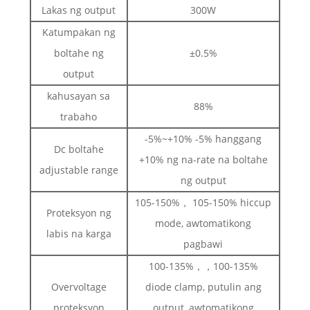
Lakas ng output
300W
Katumpakan ng
boltahe ng
±0.5%
output
kahusayan sa
88%
trabaho
-5%~+10% -5% hanggang
Dc boltahe
+10% ng na-rate na boltahe
adjustable range
ng output
105-150%， 105-150% hiccup
Proteksyon ng
mode, awtomatikong
labis na karga
pagbawi
100-135%，，100-135%
Overvoltage
diode clamp, putulin ang
proteksyon
output, awtomatikong