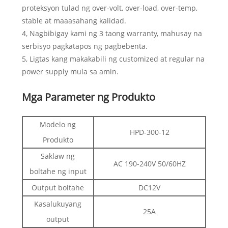
proteksyon tulad ng over-volt, over-load, over-temp,
stable at maaasahang kalidad.
4, Nagbibigay kami ng 3 taong warranty, mahusay na
serbisyo pagkatapos ng pagbebenta.
5, Ligtas kang makakabili ng customized at regular na
power supply mula sa amin.
Mga Parameter ng Produkto
Modelo ng
HPD-300-12
Produkto
Saklaw ng
AC 190-240V 50/60HZ
boltahe ng input
Output boltahe
DC12V
Kasalukuyang
25A
output